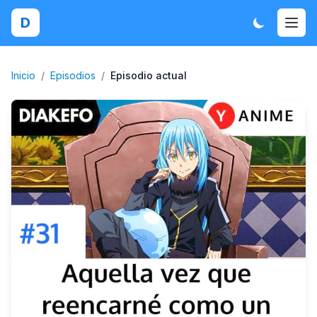
D
Inicio
/
Episodios
/
Episodio actual