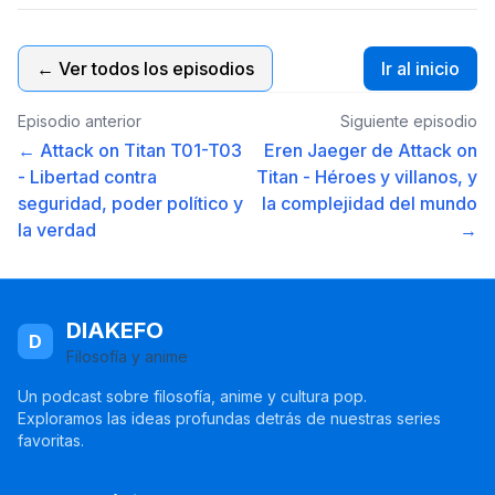
← Ver todos los episodios
Ir al inicio
Episodio anterior
Siguiente episodio
← Attack on Titan T01-T03
Eren Jaeger de Attack on
- Libertad contra
Titan - Héroes y villanos, y
seguridad, poder político y
la complejidad del mundo
la verdad
→
DIAKEFO
D
Filosofía y anime
Un podcast sobre filosofía, anime y cultura pop.
Exploramos las ideas profundas detrás de nuestras series
favoritas.