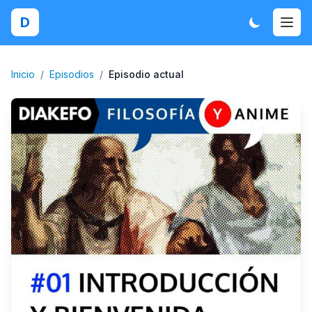
D
Inicio
/
Episodios
/
Episodio actual