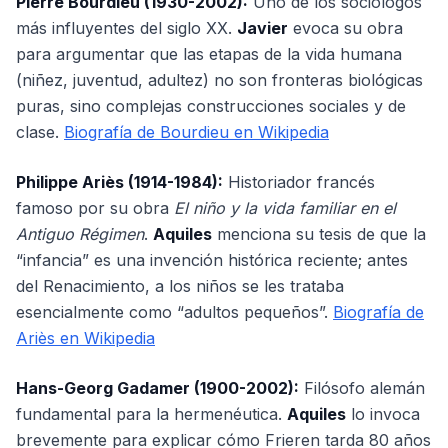
Pierre Bourdieu (1930-2002):
Uno de los sociólogos
más influyentes del siglo XX.
Javier
evoca su obra
para argumentar que las etapas de la vida humana
(niñez, juventud, adultez) no son fronteras biológicas
puras, sino complejas construcciones sociales y de
clase.
Biografía de Bourdieu en Wikipedia
Philippe Ariès (1914-1984):
Historiador francés
famoso por su obra
El niño y la vida familiar en el
Antiguo Régimen
.
Aquiles
menciona su tesis de que la
“infancia” es una invención histórica reciente; antes
del Renacimiento, a los niños se les trataba
esencialmente como “adultos pequeños”.
Biografía de
Ariès en Wikipedia
Hans-Georg Gadamer (1900-2002):
Filósofo alemán
fundamental para la hermenéutica.
Aquiles
lo invoca
brevemente para explicar cómo Frieren tarda 80 años