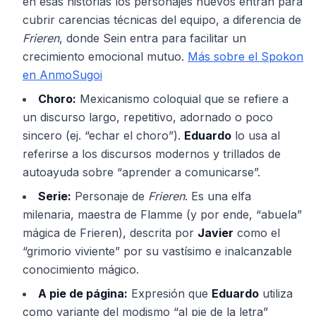
en esas historias los personajes nuevos entran para
cubrir carencias técnicas del equipo, a diferencia de
Frieren
, donde Sein entra para facilitar un
crecimiento emocional mutuo.
Más sobre el Spokon
en AnmoSugoi
Choro:
Mexicanismo coloquial que se refiere a
un discurso largo, repetitivo, adornado o poco
sincero (ej. “echar el choro”).
Eduardo
lo usa al
referirse a los discursos modernos y trillados de
autoayuda sobre “aprender a comunicarse”.
Serie:
Personaje de
Frieren
. Es una elfa
milenaria, maestra de Flamme (y por ende, “abuela”
mágica de Frieren), descrita por
Javier
como el
“grimorio viviente” por su vastísimo e inalcanzable
conocimiento mágico.
A pie de página:
Expresión que
Eduardo
utiliza
como variante del modismo “al pie de la letra”