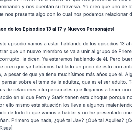
minando y nos cuentan su travesía. Yo creo que uno de lo
que nos presenta algo con lo cual nos podemos relacionar 
en de los Episodios 13 al 17 y Nuevos Personajes]
te episodio vamos a estar hablando de los episodios 13 al 
rar que un nuevo miembro se va a unir al grupo de Frieren
corrupto, le dicen. Ya estaremos hablando de él. Pero buen
que creo que ya habíamos hablado un poco de esto con ante
to, a pesar de que ya tiene muchísimos más años que él. Al
pensar sobre el tema de la adultez, que es el ser adulto.
es de relaciones interpersonales que llegamos a tener con
isodio en el que Fern y Stark tienen este choque porque 
 ello mismo esta situación los lleva a algunos malentendid
ndo de todo lo que vamos a hablar y no he presentado nue
an. Primero que nada, ¿qué tal Jav? ¿Qué tal Aquiles? ¿
Risas]