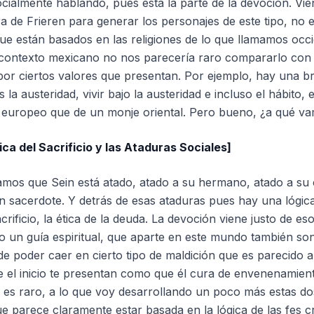
cialmente hablando, pues está la parte de la devoción. V
ora de Frieren para generar los personajes de este tipo, no 
 están basados en las religiones de lo que llamamos occi
 contexto mexicano no nos parecería raro compararlo con 
 por ciertos valores que presentan. Por ejemplo, hay una 
la austeridad, vivir bajo la austeridad e incluso el hábito, 
europeo que de un monje oriental. Pero bueno, ¿a qué v
ca del Sacrificio y las Ataduras Sociales]
mos que Sein está atado, atado a su hermano, atado a su 
n sacerdote. Y detrás de esas ataduras pues hay una lógica
 sacrificio, la ética de la deuda. La devoción viene justo de 
un guía espiritual, que aparte en este mundo también so
de poder caer en cierto tipo de maldición que es parecido 
e el inicio te presentan como que él cura de envenenamient
 es raro, a lo que voy desarrollando un poco más estas do
e parece claramente estar basada en la lógica de las fes cri