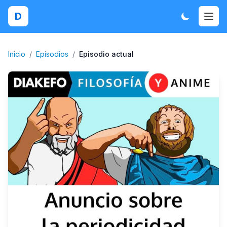
D
Inicio
/
Episodios
/
Episodio actual