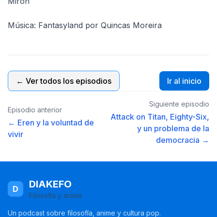
Miron
Música: Fantasyland por Quincas Moreira
← Ver todos los episodios
Ir al inicio
Siguiente episodio
Episodio anterior
Attack on Titan, Eighty-Six,
← Eren y la voluntad de
y un problema de la
vivir
democracia →
DIAKEFO
D
Filosofía y anime
Un podcast sobre filosofía, anime y cultura pop.