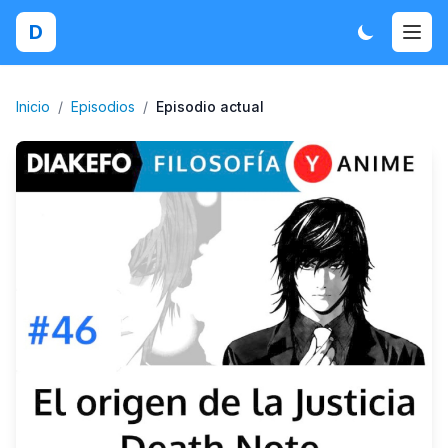
D
Inicio
/
Episodios
/
Episodio actual