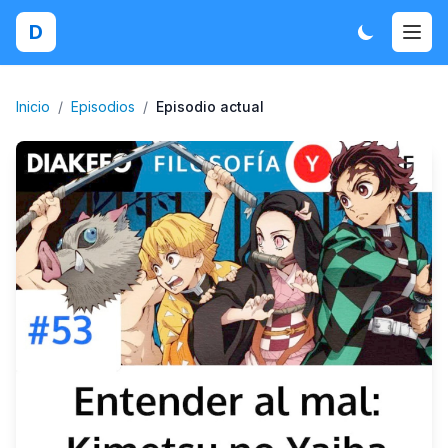
D
Inicio
/
Episodios
/
Episodio actual