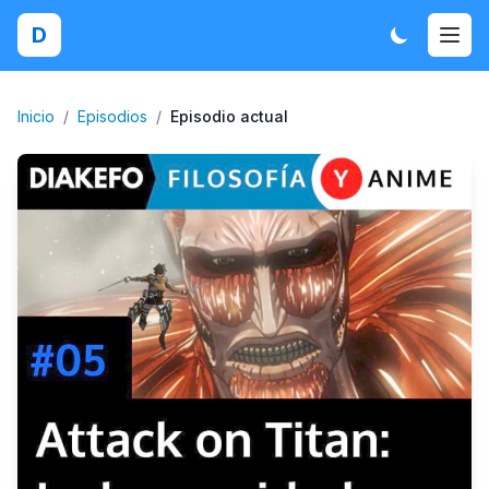
D
Inicio
/
Episodios
/
Episodio actual