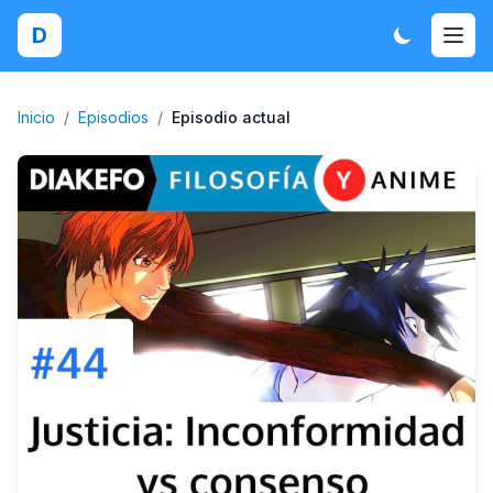
D
Inicio
/
Episodios
/
Episodio actual