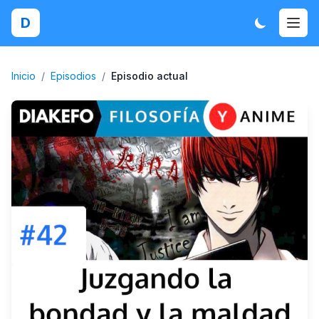
D
Inicio
/
Episodios
/
Episodio actual