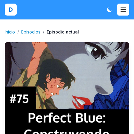
D
Inicio
/
Episodios
/
Episodio actual