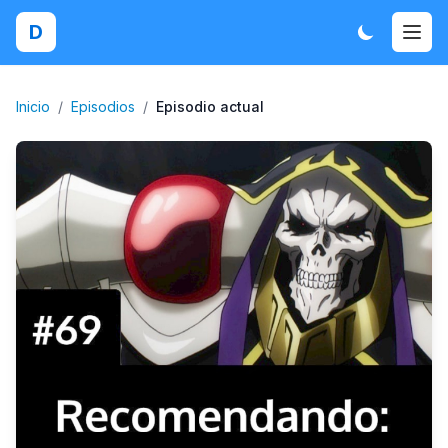
D
Inicio
/
Episodios
/
Episodio actual