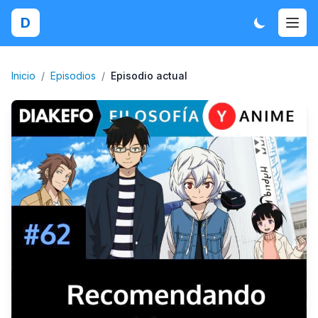
D
Inicio
/
Episodios
/
Episodio actual