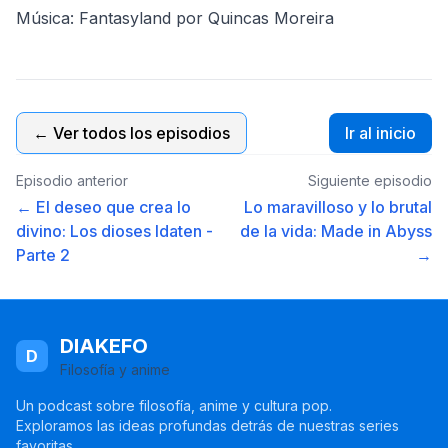
Música: Fantasyland por Quincas Moreira
← Ver todos los episodios
Ir al inicio
Episodio anterior
Siguiente episodio
← El deseo que crea lo
Lo maravilloso y lo brutal
divino: Los dioses Idaten -
de la vida: Made in Abyss
Parte 2
→
DIAKEFO
D
Filosofía y anime
Un podcast sobre filosofía, anime y cultura pop.
Exploramos las ideas profundas detrás de nuestras series
favoritas.