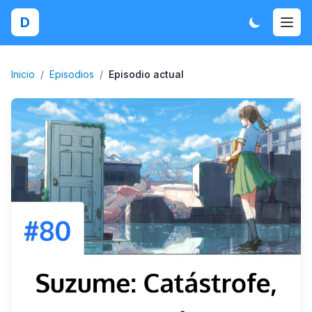
D
Inicio
/
Episodios
/
Episodio actual