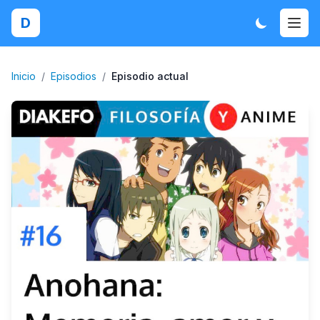
D
Inicio
/
Episodios
/
Episodio actual